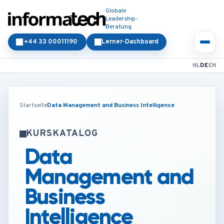
Globale
Leadership-
Beratung
+44 33 00011190
Lerner-Dashboard
NL
DE
EN
Startseite
Data Management and Business Intelligence
KURSKATALOG
Data
Management and
Business
Intelligence