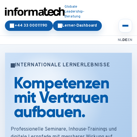
Globale
Leadership-
Beratung
+44 33 00011190
Lerner-Dashboard
NL
DE
EN
INTERNATIONALE LERNERLEBNISSE
Kompetenzen
mit Vertrauen
aufbauen.
Professionelle Seminare, Inhouse-Trainings und