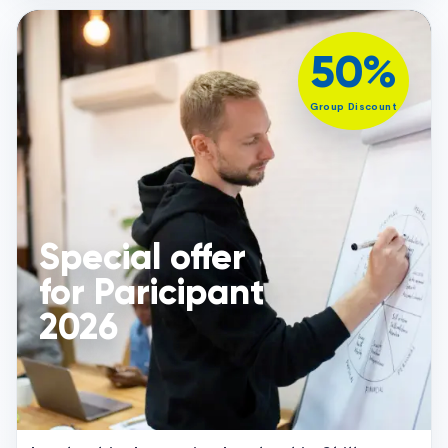
50%
PDF
Group Discount
Special
offer
for
Paricipant
2026
Special offer
for Paricipant
2026