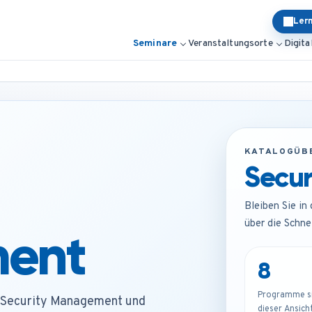
Ler
Seminare
Veranstaltungsorte
Digita
KATALOGÜB
Secu
Bleiben Sie in
über die Schne
ent
8
Programme sin
 Security Management und
dieser Ansicht