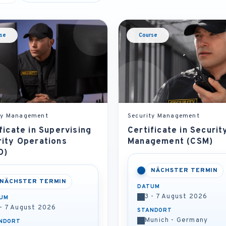
se
Course
ty Management
Security Management
ficate in Supervising
Certificate in Securit
rity Operations
Management (CSM)
O)
NÄCHSTER TERMIN
NÄCHSTER TERMIN
DATUM
3 - 7 August 2026
UM
 - 7 August 2026
STANDORT
Munich - Germany
NDORT