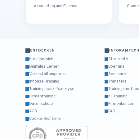
Accounting and Finance
Const
ENTDECKEN
INFORAMTEC
Kursübersicht
Startseite
Digitales Lernen
Über uns
Veranstaltungsorte
Seminare
Inhouse-Training
Transfers
Trainingsbedarfsanalyse
Trainingsmethod
Firmentraining
KI-Training
Datenschutz
Firmenkunden
AGB
FAQ
Cookie-Richtlinie