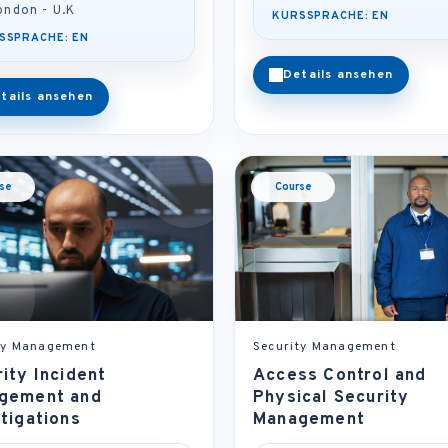
ondon - U.K
KURSSPRACHE: EN
SSPRACHE: EN
Details ansehen
tails ansehen
se
Course
ty Management
Security Management
ity Incident
Access Control and
gement and
Physical Security
tigations
Management