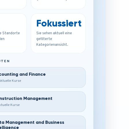
Fokussiert
le Standorte
Sie sehen aktuell eine
den
gefilterte
Kategorienansicht.
UTEN
counting and Finance
ktuelle Kurse
nstruction Management
ktuelle Kurse
ta Management and Business
elligence