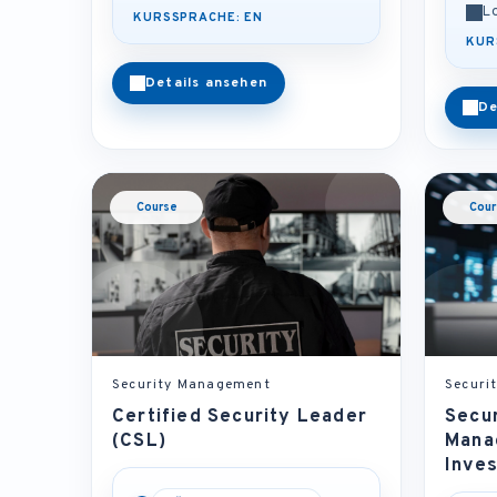
L
KURSSPRACHE: EN
KUR
Details ansehen
De
Course
Cour
Security Management
Securi
Certified Security Leader
Secur
(CSL)
Mana
Inves