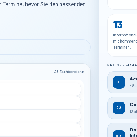
n Termine, bevor Sie den passenden
13
internationa
mit kommen
Terminen.
SCHNELLRO
23 Fachbereiche
Ac
01
48 a
Co
02
13 a
Da
Int
03