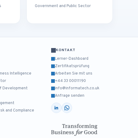
s
Government and Public Sector
KONTAKT
Lerner-Dashboard
Zertifikatsprüfung
ess Intelligence
Arbeiten Sie mit uns
ctor
+44 33 00011190
elf Development
info@informatech.co.uk
Anfrage senden
nagement
isk and Compliance