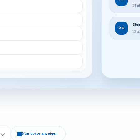
31 a
Go
04
10 a
Standorte anzeigen