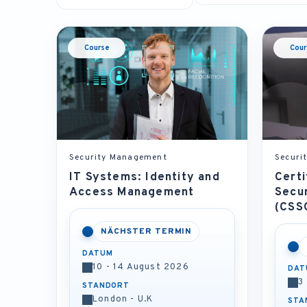
Course
Cour
Security Management
Securi
IT Systems: Identity and
Certi
Access Management
Secu
(CSS
NÄCHSTER TERMIN
DATUM
10 - 14 August 2026
DAT
3
STANDORT
London - U.K
STA