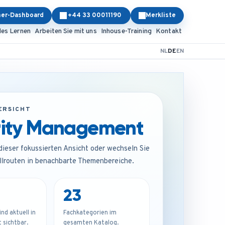
ner-Dashboard
+44 33 00011190
Merkliste
les Lernen
Arbeiten Sie mit uns
Inhouse-Training
Kontakt
NL
DE
EN
ERSICHT
rity Management
 dieser fokussierten Ansicht oder wechseln Sie
llrouten in benachbarte Themenbereiche.
23
d aktuell in
Fachkategorien im
 sichtbar.
gesamten Katalog.