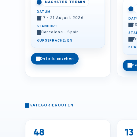
NÄCHSTER TERMIN
DATUM
17 - 21 August 2026
DAT
1
STANDORT
Barcelona - Spain
STA
F
KURSSPRACHE: EN
KUR
Details ansehen
De
KATEGORIEROUTEN
48
13