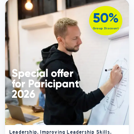
50%
PDF
Group Discount
Special
offer
for
Paricipant
2026
Special offer
for Paricipant
2026
Leadership. Improving Leadership Skills.