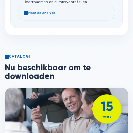
leerroadmap en cursusvoorstellen.
Naar de analyse
CATALOGI
Nu beschikbaar om te
downloaden
15
PDF
years
Company
Profile