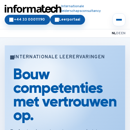
Internationale
leiderschapsconsultancy
+44 33 00011190
Leerportaal
NL
DE
EN
INTERNATIONALE LEERERVARINGEN
Bouw
competenties
met vertrouwen
op.