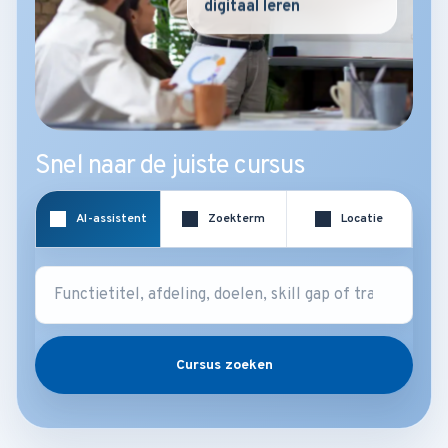
digitaal leren
Snel naar de juiste cursus
AI-assistent
Zoekterm
Locatie
Cursus zoeken