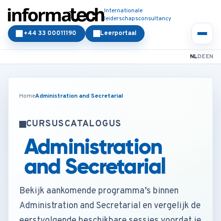
Internationale
leiderschapsconsultancy
+44 33 00011190
Leerportaal
NL
DE
EN
Home
Administration and Secretarial
CURSUSCATALOGUS
Administration
and Secretarial
Bekijk aankomende programma’s binnen
Administration and Secretarial en vergelijk de
eerstvolgende beschikbare sessies voordat je