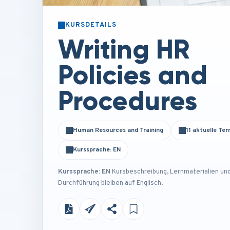
KURSDETAILS
Writing HR
Policies and
Procedures
Human Resources and Training
11 aktuelle Te
Kurssprache: EN
Kurssprache: EN
Kursbeschreibung, Lernmaterialien un
Durchführung bleiben auf Englisch.