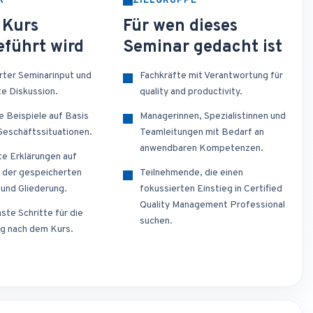
K
ZIELGRUPPE
 Kurs
Für wen dieses
führt wird
Seminar gedacht ist
erter Seminarinput und
Fachkräfte mit Verantwortung für
te Diskussion.
quality and productivity.
e Beispiele auf Basis
Managerinnen, Spezialistinnen und
 Geschäftssituationen.
Teamleitungen mit Bedarf an
anwendbaren Kompetenzen.
te Erklärungen auf
 der gespeicherten
Teilnehmende, die einen
 und Gliederung.
fokussierten Einstieg in Certified
Quality Management Professional
ste Schritte für die
suchen.
g nach dem Kurs.