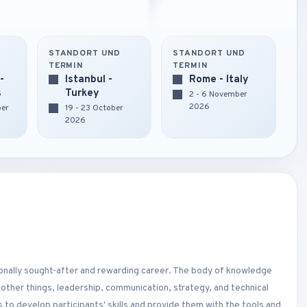
STANDORT UND
STANDORT UND
TERMIN
TERMIN
-
Istanbul -
Rome - Italy
s
Turkey
2 - 6 November
2026
ber
19 - 23 October
2026
nally sought-after and rewarding career. The body of knowledge
ther things, leadership, communication, strategy, and technical
s to develop participants' skills and provide them with the tools and