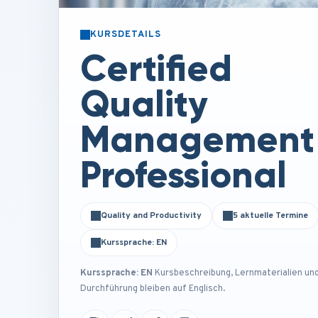
KURSDETAILS
Certified
Quality
Management
Professional
Quality and Productivity
5 aktuelle Termine
Kurssprache: EN
Kurssprache: EN
Kursbeschreibung, Lernmaterialien un
Durchführung bleiben auf Englisch.