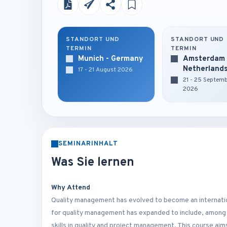
STANDORT UND
STANDORT UND
TERMIN
TERMIN
Munich - Germany
Amsterdam 
Netherland
17 - 21 August 2026
21 - 25 Septem
2026
SEMINARINHALT
Was Sie lernen
Why Attend
Quality management has evolved to become an internatio
for quality management has expanded to include, among o
skills in quality and project management. This course aim