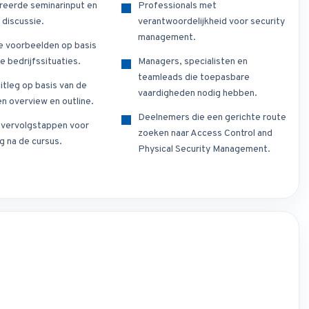
reerde seminarinput en
Professionals met
 discussie.
verantwoordelijkheid voor security
management.
e voorbeelden op basis
e bedrijfssituaties.
Managers, specialisten en
teamleads die toepasbare
itleg op basis van de
vaardigheden nodig hebben.
n overview en outline.
Deelnemers die een gerichte route
e vervolgstappen voor
zoeken naar Access Control and
g na de cursus.
Physical Security Management.