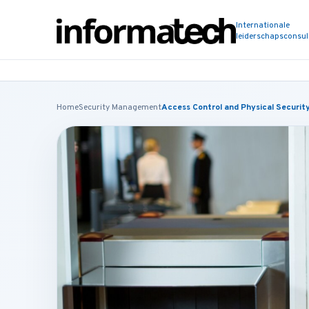
Internationale
leiderschapsconsu
Home
Security Management
Access Control and Physical Securi