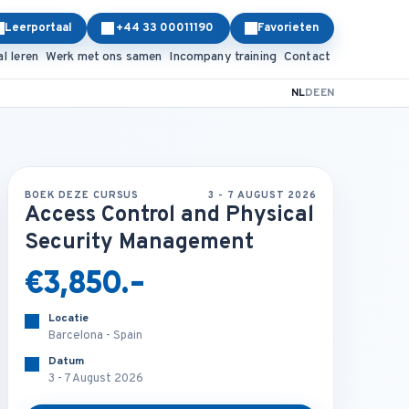
Leerportaal
+44 33 00011190
Favorieten
al leren
Werk met ons samen
Incompany training
Contact
NL
DE
EN
BOEK DEZE CURSUS
3 - 7 AUGUST 2026
Access Control and Physical
Security Management
€3,850.-
Locatie
Barcelona - Spain
Datum
3 - 7 August 2026