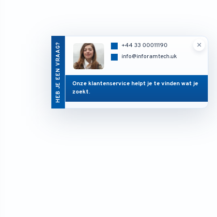
×
HEB JE EEN VRAAG?
+44 33 00011190
info@inforamtech.uk
Onze klantenservice helpt je te vinden wat je
zoekt.