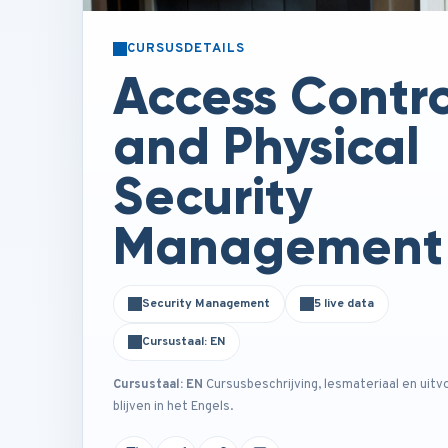
CURSUSDETAILS
Access Contro
and Physical
Security
Management
Security Management
5 live data
Cursustaal: EN
Cursustaal: EN
Cursusbeschrijving, lesmateriaal en uitv
blijven in het Engels.