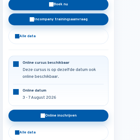
Boek nu
Incompany trainingsaanvraag
Alle data
Online cursus beschikbaar
Deze cursus is op dezelfde datum ook
online beschikbaar.
Online datum
3 - 7 August 2026
Online inschrijven
Alle data