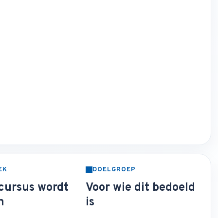
EK
DOELGROEP
cursus wordt
Voor wie dit bedoeld
n
is