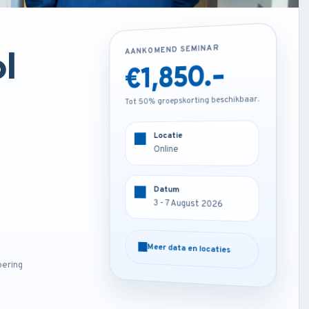
l
AANKOMEND SEMINAR
AANKOMEND SEMINAR
€1,850.-
€3,850.-
Tot 50% groepskorting beschikbaar.
Tot 50% groepskorting beschikbaar.
Locatie
Locatie
Online
Barcelona - Spain
Datum
Datum
3 - 7 August 2026
3 - 7 August 2026
Meer data en locaties
Meer data en locaties
oering