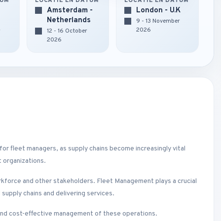
TUM
LOCATIE EN DATUM
LOCATIE EN DATUM
Amsterdam -
London - U.K
Netherlands
9 - 13 November
2026
r
12 - 16 October
2026
or fleet managers, as supply chains become increasingly vital
t organizations.
orkforce and other stakeholders. Fleet Management plays a crucial
 supply chains and delivering services.
 and cost-effective management of these operations.