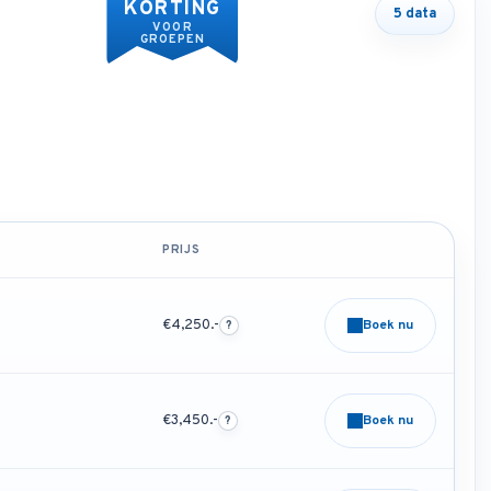
KORTING
5 data
VOOR
GROEPEN
PRIJS
€4,250.-
Boek nu
€3,450.-
Boek nu