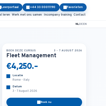
Leerportaal
+44 33 00011190
Favorieten
al leren
Werk met ons samen
Incompany training
Contact
NL
DE
EN
BOEK DEZE CURSUS
3 - 7 AUGUST 2026
Fleet Management
€4,250.-
Locatie
Rome - Italy
Datum
3 - 7 August 2026
Boek nu