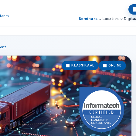
ltancy
Seminars
Locaties
Digita
ent
KLASSIKAAL
ONLINE