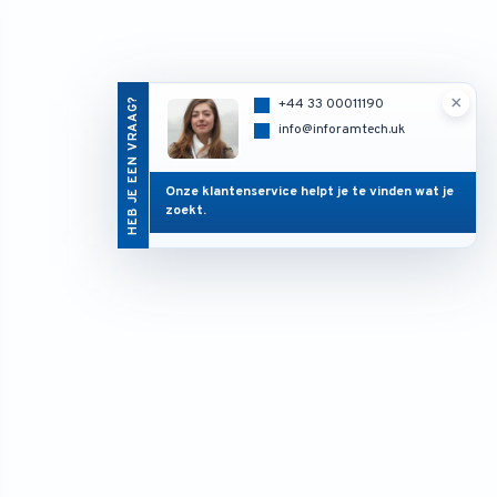
×
HEB JE EEN VRAAG?
+44 33 00011190
info@inforamtech.uk
Onze klantenservice helpt je te vinden wat je
zoekt.