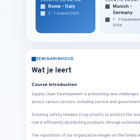
LOCATIE EN DATUM
LOCATIE EN DA
Rome - Italy
Munich -
Germany
3 - 7 August 2026
7 - 11 Septembe
2026
SEMINARINHOUD
Wat je leert
Course Introduction
Supply Chain Development is presenting new challenges f
across various sectors, including service and governmen
Ensuring safety remains a top priority to protect the w
role in efficiently distributing products through extended
The reputation of our organization hinges on the timely