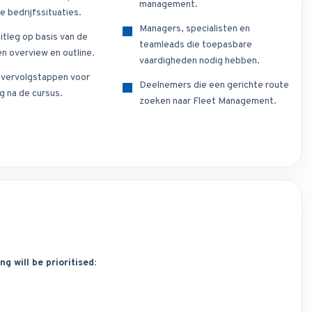
management.
e bedrijfssituaties.
Managers, specialisten en
itleg op basis van de
teamleads die toepasbare
n overview en outline.
vaardigheden nodig hebben.
e vervolgstappen voor
Deelnemers die een gerichte route
g na de cursus.
zoeken naar Fleet Management.
g will be prioritised: