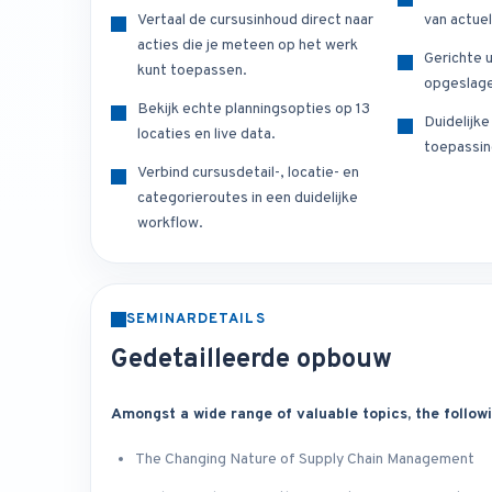
Vertaal de cursusinhoud direct naar
van actuel
acties die je meteen op het werk
Gerichte u
kunt toepassen.
opgeslage
Bekijk echte planningsopties op 13
Duidelijk
locaties en live data.
toepassin
Verbind cursusdetail-, locatie- en
categorieroutes in een duidelijke
workflow.
SEMINARDETAILS
Gedetailleerde opbouw
Amongst a wide range of valuable topics, the followin
The Changing Nature of Supply Chain Management