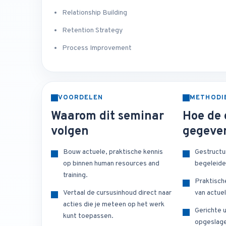
Relationship Building
Retention Strategy
Process Improvement
VOORDELEN
METHODI
Waarom dit seminar
Hoe de 
volgen
gegeve
Bouw actuele, praktische kennis
Gestructu
op binnen human resources and
begeleide
training.
Praktisch
Vertaal de cursusinhoud direct naar
van actuel
acties die je meteen op het werk
Gerichte u
kunt toepassen.
opgeslage