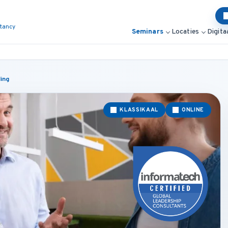
ltancy
Seminars
Locaties
Digita
ing
KLASSIKAAL
ONLINE