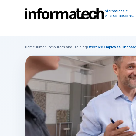
Internationale
leiderschapsconsu
Home
Human Resources and Training
Effective Employee Onboard