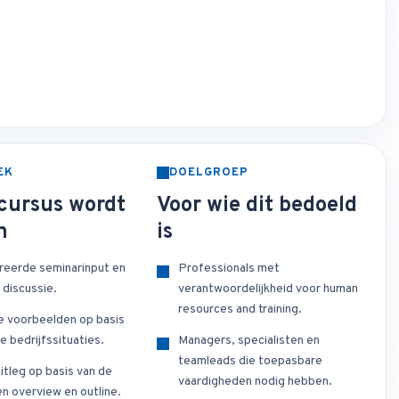
EK
DOELGROEP
cursus wordt
Voor wie dit bedoeld
n
is
reerde seminarinput en
Professionals met
 discussie.
verantwoordelijkheid voor human
resources and training.
e voorbeelden op basis
e bedrijfssituaties.
Managers, specialisten en
teamleads die toepasbare
itleg op basis van de
vaardigheden nodig hebben.
n overview en outline.