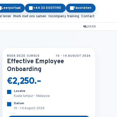
Leerportaal
+44 33 00011190
Favorieten
al leren
Werk met ons samen
Incompany training
Contact
NL
DE
EN
BOEK DEZE CURSUS
10 - 14 AUGUST 2026
Effective Employee
Onboarding
€2,250.-
Locatie
Kuala lumpur - Malaysia
Datum
10 - 14 August 2026