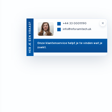
×
HEB JE EEN VRAAG?
+44 33 00011190
info@inforamtech.uk
Onze klantenservice helpt je te vinden wat je
zoekt.