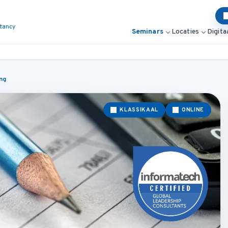
ltancy
Seminars
Locaties
Digita
ing
KLASSIKAAL
ONLINE