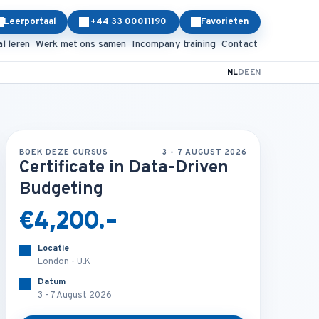
Leerportaal
+44 33 00011190
Favorieten
al leren
Werk met ons samen
Incompany training
Contact
NL
DE
EN
BOEK DEZE CURSUS
3 - 7 AUGUST 2026
Certificate in Data-Driven
Budgeting
€4,200.-
Locatie
London - U.K
Datum
3 - 7 August 2026