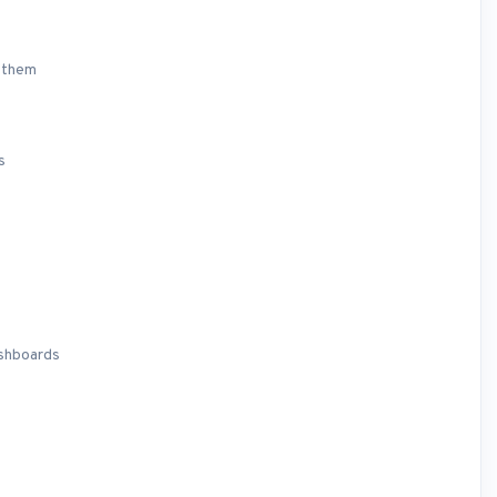
 them
s
ashboards