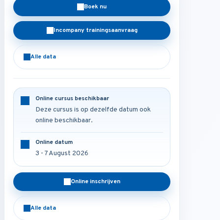
Boek nu
Incompany trainingsaanvraag
Alle data
Online cursus beschikbaar
Deze cursus is op dezelfde datum ook
online beschikbaar.
Online datum
3 - 7 August 2026
Online inschrijven
Alle data