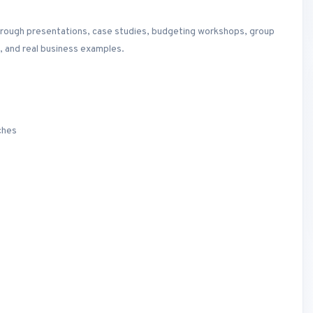
through presentations, case studies, budgeting workshops, group
, and real business examples.
ches
s