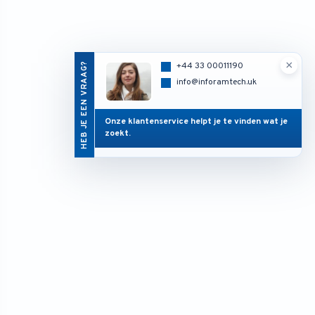
×
HEB JE EEN VRAAG?
+44 33 00011190
info@inforamtech.uk
Onze klantenservice helpt je te vinden wat je
zoekt.