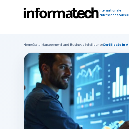
Internationale
leiderschapsconsu
Home
Data Management and Business Intelligence
Certificate in