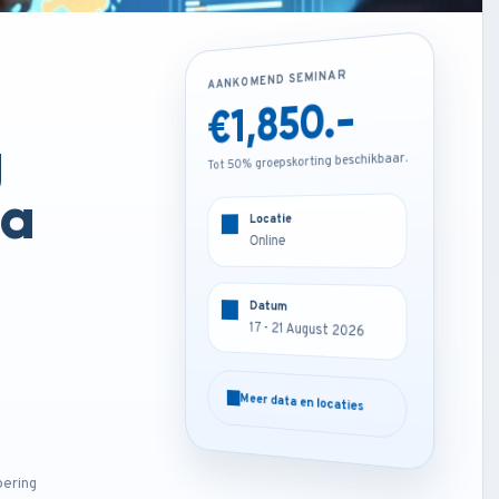
AANKOMEND SEMINAR
AANKOMEND SEMINAR
€1,850.-
€2,250.-
g
Tot 50% groepskorting beschikbaar.
Tot 50% groepskorting beschikbaar.
ta
Locatie
Locatie
Kuala lumpur - Malaysia
Online
Datum
Datum
17 - 21 August 2026
17 - 21 August 2026
Meer data en locaties
Meer data en locaties
oering