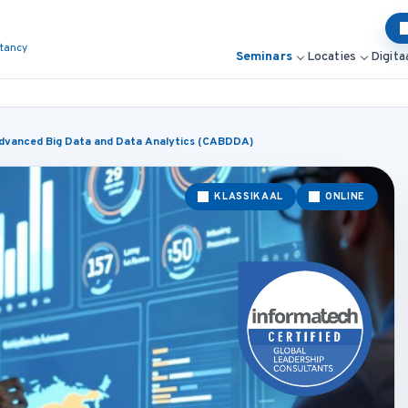
ltancy
Seminars
Locaties
Digita
 Advanced Big Data and Data Analytics (CABDDA)
KLASSIKAAL
ONLINE