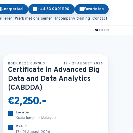
Leerportaal
+44 33 00011190
Favorieten
al leren
Werk met ons samen
Incompany training
Contact
NL
DE
EN
BOEK DEZE CURSUS
17 - 21 AUGUST 2026
Certificate in Advanced Big
Data and Data Analytics
(CABDDA)
€2,250.-
Locatie
Kuala lumpur - Malaysia
Datum
17 - 21 August 2026