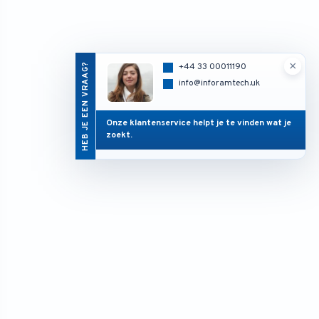
×
HEB JE EEN VRAAG?
+44 33 00011190
info@inforamtech.uk
Onze klantenservice helpt je te vinden wat je
zoekt.