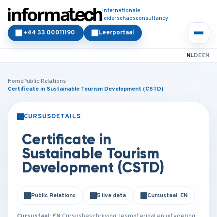
Internationale
leiderschapsconsultancy
+44 33 00011190
Leerportaal
NL
DE
EN
Home
Public Relations
Certificate in Sustainable Tourism Development (CSTD)
CURSUSDETAILS
KLASSIKAAL
ONLINE
Certificate in
Sustainable Tourism
Development (CSTD)
Public Relations
5 live data
Cursustaal: EN
Cursustaal: EN
Cursusbeschrijving, lesmateriaal en uitvoering