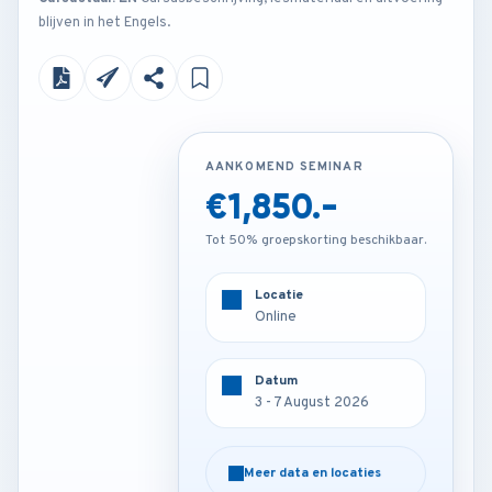
blijven in het Engels.
AANKOMEND SEMINAR
AANKOMEND SEMINAR
€1,850.-
€4,200.-
Tot 50% groepskorting beschikbaar.
Tot 50% groepskorting beschikbaar.
Locatie
Locatie
Online
London - U.K
Datum
Datum
3 - 7 August 2026
3 - 7 August 2026
Meer data en locaties
Meer data en locaties