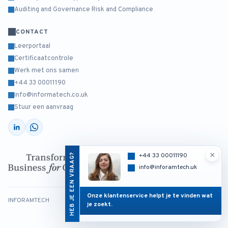
Auditing and Governance Risk and Compliance
CONTACT
Leerportaal
Certificaatcontrole
Werk met ons samen
+44 33 00011190
info@informatech.co.uk
Stuur een aanvraag
×
HEB JE EEN VRAAG?
+44 33 00011190
info@inforamtech.uk
Onze klantenservice helpt je te vinden wat
INFORAMTECH
Ontworpen door :
aractech - Netherlands
je zoekt.