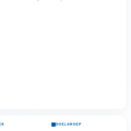
EK
DOELGROEP