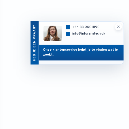
×
HEB JE EEN VRAAG?
+44 33 00011190
info@inforamtech.uk
Onze klantenservice helpt je te vinden wat je
zoekt.