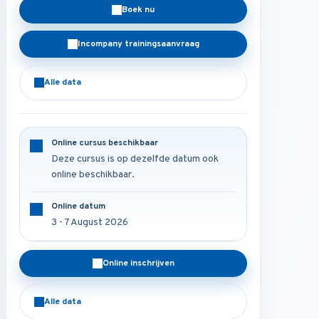
Boek nu
Incompany trainingsaanvraag
Alle data
Online cursus beschikbaar
Deze cursus is op dezelfde datum ook
online beschikbaar.
Online datum
3 - 7 August 2026
Online inschrijven
Alle data