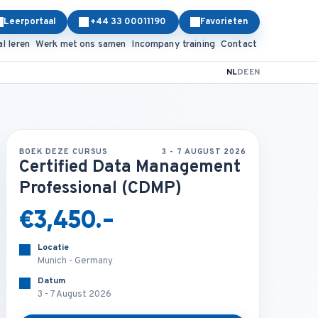
Leerportaal
+44 33 00011190
Favorieten
al leren
Werk met ons samen
Incompany training
Contact
NL
DE
EN
BOEK DEZE CURSUS
3 - 7 AUGUST 2026
Certified Data Management
Professional (CDMP)
€3,450.-
Locatie
Munich - Germany
Datum
3 - 7 August 2026