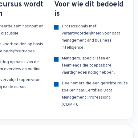
cursus wordt
Voor wie dit bedoeld
n
is
reerde seminarinput en
Professionals met
 discussie.
verantwoordelijkheid voor data
management and business
e voorbeelden op basis
intelligence.
e bedrijfssituaties.
Managers, specialisten en
itleg op basis van de
teamleads die toepasbare
n overview en outline.
vaardigheden nodig hebben.
e vervolgstappen voor
Deelnemers die een gerichte route
g na de cursus.
zoeken naar Certified Data
Management Professional
(CDMP).