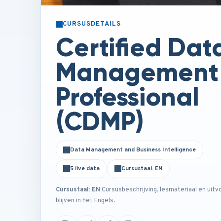
CURSUSDETAILS
Certified Dat
Management
Professional
(CDMP)
Data Management and Business Intelligence
5 live data
Cursustaal: EN
Cursustaal: EN
Cursusbeschrijving, lesmateriaal en uitv
blijven in het Engels.