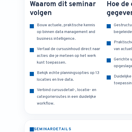
Waarom dit seminar
Hoe de 
volgen
gegeve
Bouw actuele, praktische kennis
Gestructu
op binnen data management and
begeleide
business intelligence.
Praktisch
Vertaal de cursusinhoud direct naar
van actuel
acties die je meteen op het werk
Gerichte u
kunt toepassen.
opgeslage
Bekijk echte planningsopties op 13
Duidelijk
locaties en live data.
toepassin
Verbind cursusdetail-, locatie- en
categorieroutes in een duidelijke
workflow.
SEMINARDETAILS